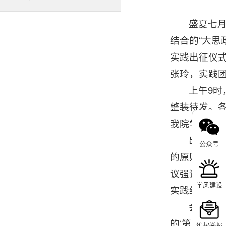
盛夏七
结合的“大思
实践出征仪
张玲，实践
上午9
整装待发。各
我院学子深
出征仪式
公众号
的原则，围
议强调，安
学风建设
实践纪律，
会上，
的‘第二课堂
维权举报