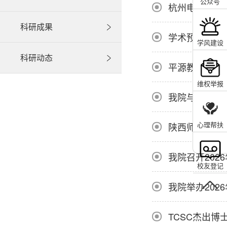
公众号
杭州电子科技
科研成果
学术预告：新
学风建设
科研动态
平源教授当选
维权举报
我院与华北水
心理帮扶
陕西师范大学
我院召开20
校友登记
我院举办202
TCSC杰出博